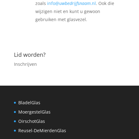
zoals
info@
uwbedrijfsnaam
.nl
. Ook die
wijzigen niet en kunt u gewoon
gebruiken met glasvezel.
Lid worden?
Inschrijven
BladelGlas
MoergestelGlas
OirschotGlas
Reusel-DeMierdenGlas